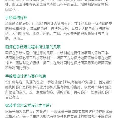
捷，却无法使用在管道或暖气等凹凸不平的面上。墙贴都是固定模板，
因此花...
手绘墙的好处
墙体彩绘的好处: 1．墙绘的设计人情味十足。在手绘基础上所构建的美
的形式和设计 ，丰富的色彩、技法效果等，具有更大的自由度与随意
感。人们对尺度、比例、色彩、工具、形式美等的把握是感性与自由
的， 从而...
画师在手绘墙过程中所注意的几项
画师在手绘过程中所注意的几项一：绘制前定要保持墙面的清洁干净、
墙面乳胶漆必须干后才可绘制二：墙面下方为保持地面清洁介意在地面
铺上一层隔碍物如报纸一类三：在绘制同时也保持图案周围的墙面清洁
和绘制图比例效...
手绘墙设计师与客户沟通
设计师与客户沟通的理念！ 手绘墙设计师与每位客户沟通时，首先要仔
细询问客户是做哪种行业对哪种风格有特别的喜好，以及每个风格图案
所象征的意义，这一点定要和客户讲的详细，再与客户一起商讨如客户
自己有选...
家装手绘怎么样设计才合适？
家装手绘怎么样设计才合适？ 一般家装手绘图案要根据客户整体的家装
风格来定。每一个主题风格也有很多种具体要设计师根据客户手绘背景