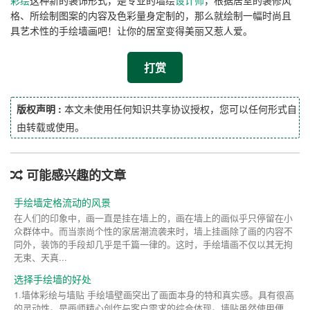
彩绘
这种新的装饰形式，是专业的墙绘
设计师
，根据居室的装修风
格、所绘制图案的内容及色彩量身定制的，那么就绘制一幅时尚且
具艺术性的手绘墙画吧！让你的居室变得美丽又惹人爱。
打赏
版权声明 :
本文未使用任何知识共享协议授权，您可以任何形式自
由转载或使用。
可能感兴趣的文章
手绘墙定格流动的风景
在人们的印象中，画一直是挂在墙上的，画在墙上的画似乎只停留在小
众群体中。而当崇尚个性的家居潮流袭来时，墙上挂画除了画的内容不
同外，装饰的手段却几乎是千篇一律的。这时，手绘墙画不仅以其无拘
无束、天真...
选择手绘墙的好处
1.墙体彩绘与墙贴 手绘墙壁画突出了画面本身的特和真实感。具有很高
的灵动性。是画师精心创作与客户需求的综合体现。墙贴虽然使用便