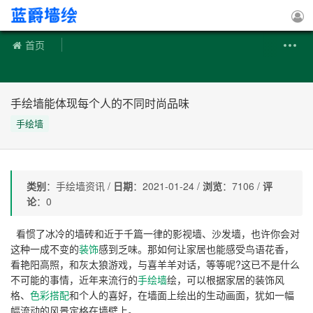
手绘墙
首页
手绘墙能体现每个人的不同时尚品味
手绘墙
类别
：手绘墙资讯 /
日期
：2021-01-24 /
浏览
：7106 /
评
论
：0
看惯了冰冷的墙砖和近于千篇一律的影视墙、沙发墙，也许你会对
这种一成不变的
装饰
感到乏味。那如何让家居也能感受鸟语花香，
看艳阳高照，和灰太狼游戏，与喜羊羊对话，等等呢?这已不是什么
不可能的事情，近年来流行的
手绘墙
绘，可以根据家居的装饰风
格、
色彩搭配
和个人的喜好，在墙面上绘出的生动画面，犹如一幅
幅流动的风景定格在墙壁上。