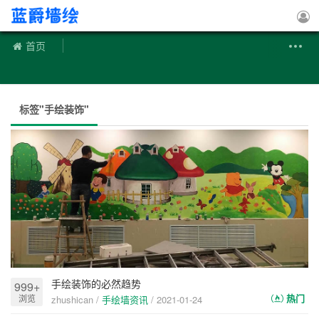
手绘墙
首页
标签"手绘装饰"
手绘装饰的必然趋势
999+
热门
浏览
zhushican /
手绘墙资讯
/
2021-01-24