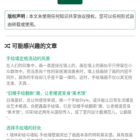
版权声明 :
本文未使用任何知识共享协议授权，您可以任何形式自
由转载或使用。
可能感兴趣的文章
手绘墙定格流动的风景
在人们的印象中，画一直是挂在墙上的，画在墙上的画似乎只停留在小
众群体中。而当崇尚个性的家居潮流袭来时，墙上挂画除了画的内容不
同外，装饰的手段却几乎是千篇一律的。这时，手绘墙画不仅以其无拘
无束、天真...
“旧楼手绘翻新”潮，让老楼道变身“美术馆”
白墙虽好，总让你感觉单调，换一个手绘Style，或许能让日常生活爆发
出艺术格调。合肥鑫磊手绘墙，引发“旧楼手绘翻新”潮，让老楼道变身
“美术馆”；3D彩绘近两年从国际传入，成了室内设计最潮范儿，让蜗居
“...
选择手绘墙的好处
1.墙体彩绘与墙贴 手绘墙壁画突出了画面本身的特和真实感。具有很高