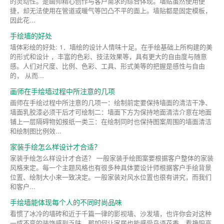
的灵动性。是画师精心创作与客户需求的综合体现。墙贴虽然使用便
捷，却无法使用在管道或暖气等凹凸不平的面上。墙贴都是固定模板，
因此花...
手绘墙的好处
墙体彩绘的好处: 1．墙绘的设计人情味十足。在手绘基础上所构建的美
的形式和设计 ，丰富的色彩、技法效果等，具有更大的自由度与随意
感。人们对尺度、比例、色彩、工具、形式美等的把握是感性与自由
的， 从而...
画师在手绘墙过程中所注意的几项
画师在手绘过程中所注意的几项一：绘制前定要保持墙面的清洁干净、
墙面乳胶漆必须干后才可绘制二：墙面下方为保持地面清洁介意在地面
铺上一层隔碍物如报纸一类三：在绘制同时也保持图案周围的墙面清洁
和绘制图比例效...
家装手绘怎么样设计才合适？
家装手绘怎么样设计才合适？ 一般家装手绘图案要根据客户整体的家装
风格来定。每一个主题风格也有很多种具体要设计师根据客户手绘背景
位置、绘制大小来一致决定。一般家装对风水位置也很有讲究，而我们
和客户...
手绘墙能体现每个人的不同时尚品味
看惯了冰冷的墙砖和近于千篇一律的影视墙、沙发墙，也许你会对这种
一成不变的装饰感到乏味。那如何让家居也能感受鸟语花香，看艳阳高