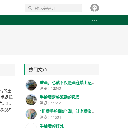
热门文章
壁画，也就不仅是画在墙上这么简单
浏览：12340
写的重
手绘墙定格流动的风景
艺术逻辑
浏览：11512
作。3D
令参观者
“旧楼手绘翻新”潮，让老楼道变身“美术馆”
浏览：11504
手绘墙的好处