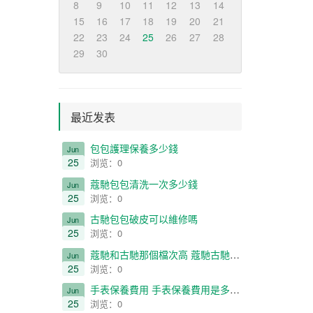
8
9
10
11
12
13
14
15
16
17
18
19
20
21
22
23
24
25
26
27
28
29
30
最近发表
​包包護理保養多少錢
Jun
25
浏览：0
​蔻馳包包清洗一次多少錢
Jun
25
浏览：0
​古馳包包破皮可以維修嗎
Jun
25
浏览：0
​蔻馳和古馳那個檔次高 蔻馳古馳對比一覽
Jun
25
浏览：0
​手表保養費用 手表保養費用是多少 貴嗎
Jun
25
浏览：0