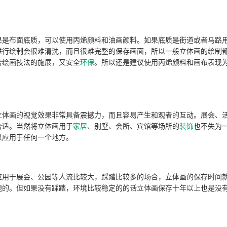
是布面底质，可以使用丙烯颜料和油画颜料。如果底质是街道或者马路
进行绘制会很难清洗，而且很难完整的保存画面，所以一般立体画的绘制
合绘画技法的施展，又安全
环保
。所以还是建议使用丙烯颜料和画布表现
体画的视觉效果非常具备震撼力，而且容易产生和观者的互动。展会、
合适。当然将立体画用于
家居
、别墅、会所、宾馆等场所的
装饰
也不失为
以应用于任何一个地方。
用于展会、公园等人流比较大，踩踏比较多的场合，立体画的保存时间
题的。但如果没有踩踏，环境比较稳定的的话立体画保存十年以上也是没