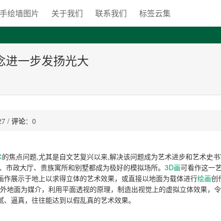
手绘墙图片
关于我们
联系我们
标签云集
理念进一步发扬光大
7 /
评论
：0
术
的焦点问题,尤其是自文艺复兴以来,解决该问题成为艺术进步和艺术史书
、市政大厅、贵族寓所和别墅都成为极好的模拟场所。
3D画
可看作这一
画作展示于地上以求得立体的艺术效果，或直接以地面为载体进行
绘画
创
室外地面为媒介，利用平面透视的原理，制造出视觉上的虚拟立体效果，
细腻、逼真，往往能达到以假乱真的艺术效果。