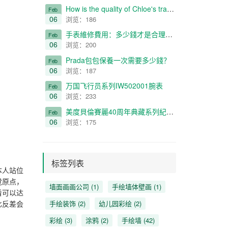
How is the quality of Chloe's travel shooting service?
Feb
06
浏览：186
​手表維修費用：多少錢才是合理定價？
Feb
06
浏览：200
Prada包包保養一次需要多少錢？
Feb
06
浏览：187
万国飞行员系列IW502001腕表
Feb
06
浏览：233
美度貝倫賽麗40周年典藏系列紀念款情侶對表（不銹鋼殼款）
Feb
06
浏览：175
标签列表
本人站位
觉原点，
墙面画画公司
(1)
手绘墙体壁画
(1)
看可以达
比反差会
手绘装饰
(2)
幼儿园彩绘
(2)
彩绘
(3)
涂鸦
(2)
手绘墙
(42)