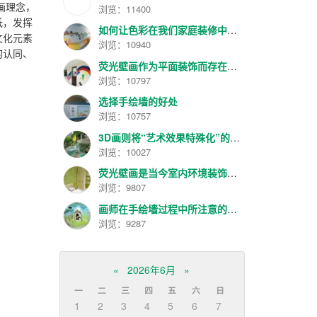
画理念，
浏览：11400
低，发挥
如何让色彩在我们家庭装修中更具美感和作用呢？
文化元素
浏览：10940
的认同、
荧光壁画作为平面装饰而存在，兴起并逐渐发展
浏览：10797
选择手绘墙的好处
浏览：10757
3D画则将“艺术效果特殊化”的理念进一步发扬光大
浏览：10027
荧光壁画是当今室内环境装饰的一种新艺术
浏览：9807
画师在手绘墙过程中所注意的几项
浏览：9287
«
2026年6月
»
一
二
三
四
五
六
日
1
2
3
4
5
6
7