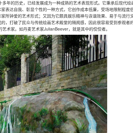
多年的历史，已经发展成为一种成熟的艺术表现形式。它秉承后现代绘
术家表达自我、彰显个性的一种方式，它创作成本低廉，受场地限制程度
术家所钟爱的艺术形式；又因为它颇具娱乐精神与诙谐效果、易于与流行
成的，打破了民众与传统绘画艺术殿堂的隔阂感，因此很容易受到参观者
术家。如丹麦艺术家JulianBeever，就是其中的佼佼者。