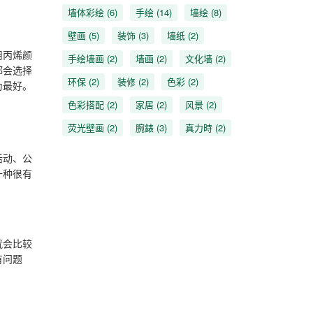
墙体彩绘
(6)
手绘
(14)
墙绘
(8)
壁画
(5)
装饰
(3)
墙纸
(2)
用丙烯颜
手绘墙画
(2)
墙画
(2)
文化墙
(2)
都会选择
环保
(2)
装修
(2)
色彩
(2)
为最好。
色彩搭配
(2)
家居
(2)
风景
(2)
荧光壁画
(2)
腕錶
(3)
真力時
(2)
活动、公
一种很有
就会比较
有问题