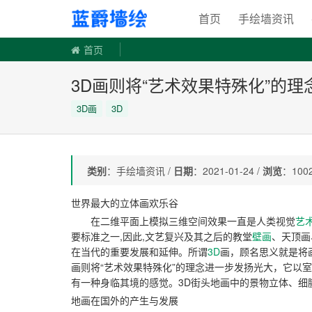
手绘墙
首页
手绘墙资讯
首页
3D画则将“艺术效果特殊化”的
3D画
3D
类别
：手绘墙资讯 /
日期
：2021-01-24 /
浏览
：1002
世界最大的立体画欢乐谷
在二维平面上模拟三维空间效果一直是人类视觉
艺
要标准之一,因此,文艺复兴及其之后的教堂
壁画
、天顶画
在当代的重要发展和延伸。所谓
3D
画，顾名思义就是将
画则将“艺术效果特殊化”的理念进一步发扬光大，它以
有一种身临其境的感觉。3D街头地画中的景物立体、
地画在国外的产生与发展