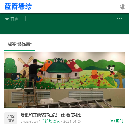
手绘墙
首页
标签"装饰画"
墙纸和其他装饰画跟手绘墙的对比
742
热门
浏览
zhushican /
手绘墙资讯
/
2021-01-24