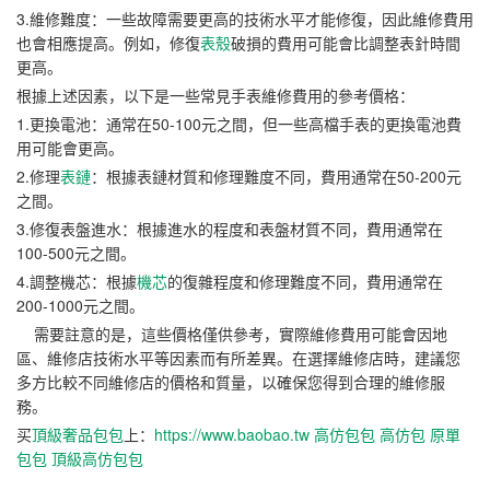
3.維修難度：一些故障需要更高的技術水平才能修復，因此維修費用
也會相應提高。例如，修復
表殼
破損的費用可能會比調整表針時間
更高。
根據上述因素，以下是一些常見手表維修費用的參考價格：
1.更換電池：通常在50-100元之間，但一些高檔手表的更換電池費
用可能會更高。
2.修理
表鏈
：根據表鏈材質和修理難度不同，費用通常在50-200元
之間。
3.修復表盤進水：根據進水的程度和表盤材質不同，費用通常在
100-500元之間。
4.調整機芯：根據
機芯
的復雜程度和修理難度不同，費用通常在
200-1000元之間。
需要註意的是，這些價格僅供參考，實際維修費用可能會因地
區、維修店技術水平等因素而有所差異。在選擇維修店時，建議您
多方比較不同維修店的價格和質量，以確保您得到合理的維修服
務。
买
頂級奢品包包
上：
https://www.baobao.tw
高仿包包
高仿包
原單
包包
頂級高仿包包