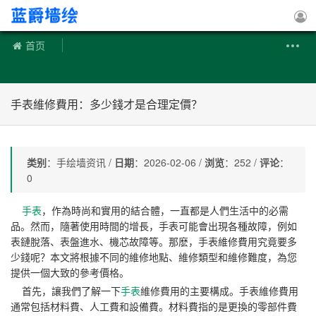
手绘墙
首页
​手表維修費用：多少錢才是合理定價？
类别
：手绘墙资讯 /
日期
：2026-02-06 /
浏览
：252 /
评论
：
0
手表
，作為時尚和實用的結合體，一直都是人們生活中的必需
品。然而，隨著使用時間的增長，手表可能會出現各種故障，例如
表鏈脫落、表盤進水、機芯故障等。那麽，手表維修費用究竟要多
少錢呢？本文將根據不同的維修地點、維修類型和維修難度，為您
提供一個大致的參考價格。
首先，讓我們了解一下
手表
維修費用的主要構成。手表維修費用
通常包括材料費、人工費和設備費。材料費指的是更換的零部件費