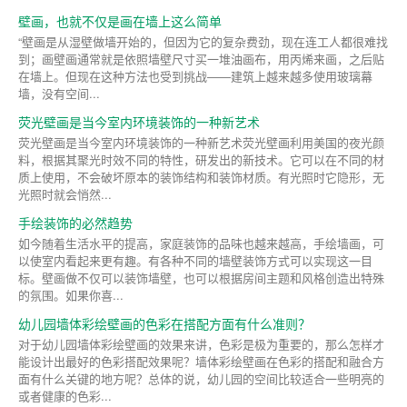
壁画，也就不仅是画在墙上这么简单
“壁画是从湿壁做墙开始的，但因为它的复杂费劲，现在连工人都很难找
到；画壁画通常就是依照墙壁尺寸买一堆油画布，用丙烯来画，之后贴
在墙上。但现在这种方法也受到挑战——建筑上越来越多使用玻璃幕
墙，没有空间...
荧光壁画是当今室内环境装饰的一种新艺术
荧光壁画是当今室内环境装饰的一种新艺术荧光壁画利用美国的夜光颜
料，根据其聚光时效不同的特性，研发出的新技术。它可以在不同的材
质上使用，不会破坏原本的装饰结构和装饰材质。有光照时它隐形，无
光照时就会悄然...
手绘装饰的必然趋势
如今随着生活水平的提高，家庭装饰的品味也越来越高，手绘墙画，可
以使室内看起来更有趣。有各种不同的墙壁装饰方式可以实现这一目
标。壁画做不仅可以装饰墙壁，也可以根据房间主题和风格创造出特殊
的氛围。如果你喜...
幼儿园墙体彩绘壁画的色彩在搭配方面有什么准则？
对于幼儿园墙体彩绘壁画的效果来讲，色彩是极为重要的，那么怎样才
能设计出最好的色彩搭配效果呢？墙体彩绘壁画在色彩的搭配和融合方
面有什么关键的地方呢？总体的说，幼儿园的空间比较适合一些明亮的
或者健康的色彩...