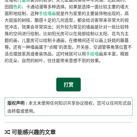
田园
色彩
、卡通动漫等多种选择。如果是选择一面比较主要的墙大
面积地绘制，这种
手绘墙画
就是作为家里的主要装饰物出现的，高
大挺拔的树枝、酷感十足的几何造型，都会给访客带来非常大的视
觉冲击，效果会非常突出；另外较为常见的墙画是针对一些比较特
殊的空间进行绘制，比如阳光房可以在局部绘制以太阳、花鸟为主
题的画，儿童房可以绘制卡通画，在楼梯间还可以画上妖娆的藤蔓
等。还有一种墙画属于“点睛”的类型。开关座、空调管等角落位置不
适合摆放家具或者装饰品，这时候就可以用
手绘墙
画来丰富，精致
的花朵、自然的树叶，往往能带来意想不到的效果。
打赏
版权声明 :
本文未使用任何知识共享协议授权，您可以任何形式自
由转载或使用。
可能感兴趣的文章