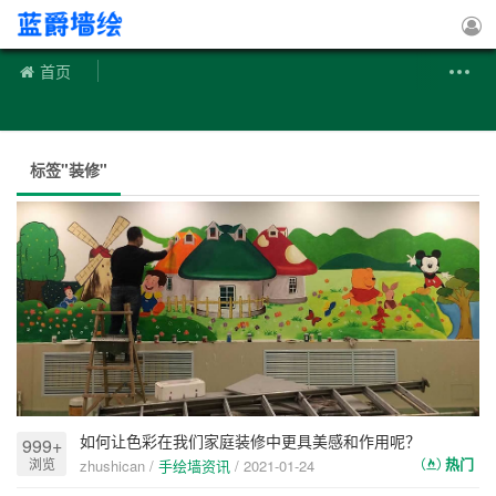
手绘墙
首页
标签"装修"
如何让色彩在我们家庭装修中更具美感和作用呢？
999+
热门
浏览
zhushican /
手绘墙资讯
/
2021-01-24