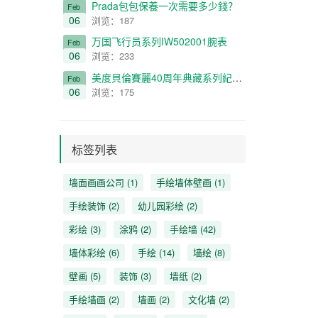
Prada包包保養一次需要多少錢？
Feb
06
浏览：187
万国飞行员系列IW502001腕表
Feb
06
浏览：233
美度貝倫賽麗40周年典藏系列紀念款情侶對表（不銹鋼殼款）
Feb
06
浏览：175
标签列表
墙面画画公司
(1)
手绘墙体壁画
(1)
手绘装饰
(2)
幼儿园彩绘
(2)
彩绘
(3)
涂鸦
(2)
手绘墙
(42)
墙体彩绘
(6)
手绘
(14)
墙绘
(8)
壁画
(5)
装饰
(3)
墙纸
(2)
手绘墙画
(2)
墙画
(2)
文化墙
(2)