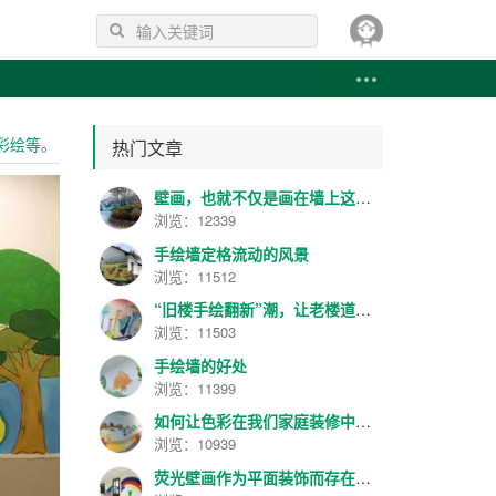
彩绘等。
热门文章
壁画，也就不仅是画在墙上这么简单
浏览：12339
手绘墙定格流动的风景
浏览：11512
“旧楼手绘翻新”潮，让老楼道变身“美术馆”
浏览：11503
手绘墙的好处
浏览：11399
如何让色彩在我们家庭装修中更具美感和作用呢？
浏览：10939
荧光壁画作为平面装饰而存在，兴起并逐渐发展