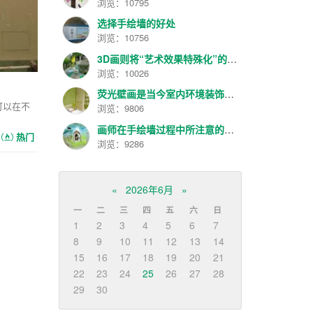
浏览：10795
选择手绘墙的好处
浏览：10756
3D画则将“艺术效果特殊化”的理念进一步发扬光大
浏览：10026
荧光壁画是当今室内环境装饰的一种新艺术
可以在不
浏览：9806
画师在手绘墙过程中所注意的几项
热门
浏览：9286
«
2026年6月
»
一
二
三
四
五
六
日
1
2
3
4
5
6
7
8
9
10
11
12
13
14
15
16
17
18
19
20
21
22
23
24
25
26
27
28
29
30