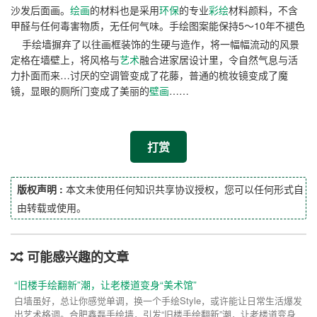
沙发后面画。
绘画
的材料也是采用
环保
的专业
彩绘
材料颜料，不含
甲醛与任何毒害物质，无任何气味。手绘图案能保持5～10年不褪色
手绘墙摒弃了以往画框装饰的生硬与造作，将一幅幅流动的风景
定格在墙壁上，将风格与
艺术
融合进家居设计里，令自然气息与活
力扑面而来…讨厌的空调管变成了花藤，普通的梳妆镜变成了魔
镜，显眼的厕所门变成了美丽的
壁画
……
打赏
版权声明 :
本文未使用任何知识共享协议授权，您可以任何形式自
由转载或使用。
可能感兴趣的文章
“旧楼手绘翻新”潮，让老楼道变身“美术馆”
白墙虽好，总让你感觉单调，换一个手绘Style，或许能让日常生活爆发
出艺术格调。合肥鑫磊手绘墙，引发“旧楼手绘翻新”潮，让老楼道变身