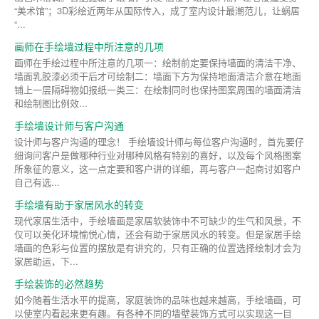
“美术馆”；3D彩绘近两年从国际传入，成了室内设计最潮范儿，让蜗居
“...
画师在手绘墙过程中所注意的几项
画师在手绘过程中所注意的几项一：绘制前定要保持墙面的清洁干净、
墙面乳胶漆必须干后才可绘制二：墙面下方为保持地面清洁介意在地面
铺上一层隔碍物如报纸一类三：在绘制同时也保持图案周围的墙面清洁
和绘制图比例效...
手绘墙设计师与客户沟通
设计师与客户沟通的理念！ 手绘墙设计师与每位客户沟通时，首先要仔
细询问客户是做哪种行业对哪种风格有特别的喜好，以及每个风格图案
所象征的意义，这一点定要和客户讲的详细，再与客户一起商讨如客户
自己有选...
手绘墙有助于家居风水的转变
现代家居生活中，手绘墙画是家居软装饰中不可缺少的生气和风景，不
仅可以美化环境愉悦心情，还会有助于家居风水的转变。但是家居手绘
墙画的色彩与位置的摆放是有讲究的，只有正确的位置选择绘制才会为
家居助运，下...
手绘装饰的必然趋势
如今随着生活水平的提高，家庭装饰的品味也越来越高，手绘墙画，可
以使室内看起来更有趣。有各种不同的墙壁装饰方式可以实现这一目