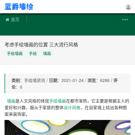
手绘墙
首页
考虑手绘墙画的位置 三大流行风格
手绘墙画
手绘
墙画
类别
：手绘墙资讯 /
日期
：2021-01-24 /
浏览
：6286 /
评
论
：0
墙画
是人文风格的体现
手绘墙画
在都市渐热，它主要是根据主人的
爱好和兴趣，服从于家居的整体
设计风格
，在自家墙上绘出各种图
案来装饰家。