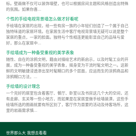
标。壁画做不仅可以装饰墙壁，也可以根据房间主题和风格创造出特殊
的氛围。如果你喜...
个性的手绘电视背景墙怎么做才好看呢
手绘墙在家居的出现，给一些有房一族的小年轻们创造了一个属于自己
独特味道的家居环境。在家居生活中客厅电视背景墙无疑可以说是整个
家居的重点，一家的脸面。独特与个性相连更能彰显自己的品味与爱
好，那么在家居中...
手绘墙成为一种备受重视的美学表象
随性、自在的涂鸦文明，藉由对描绘艺术的新启示，以及时髦工业的开
展，成为一种备受重视的美学表象，摇身变为干流时髦文明之一。这新
鲜的文明敏捷浸透渗出至时髦糊口的多个层面，应运而生的涂鸦商品和
涂鸦糊口方法，...
手绘墙的设计理念
一个完好的居室包含着客厅、餐厅、卧室以及书房这几个大的空间，还
有走廊、玄关等一些小地方，而如果是在家居里做手绘墙装潢，这些手
绘墙所选的图画就要有所区别了，客厅作为首要的活动及待客场所，这
里的岩画需求慎...
世界那么大 我想去看看