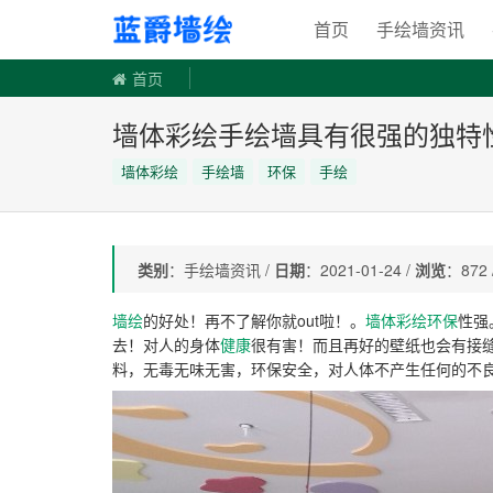
手绘墙
首页
手绘墙资讯
首页
墙体彩绘手绘墙具有很强的独特
墙体彩绘
手绘墙
环保
手绘
类别
：手绘墙资讯 /
日期
：2021-01-24 /
浏览
：872 
墙绘
的好处！再不了解你就out啦！。
墙体彩绘
环保
性强
去！对人的身体
健康
很有害！而且再好的壁纸也会有接
料，无毒无味无害，环保安全，对人体不产生任何的不良