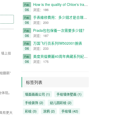
How is the quality of Chloe's travel shooting service?
Feb
06
浏览：186
​手表維修費用：多少錢才是合理定價？
Feb
06
浏览：200
Prada包包保養一次需要多少錢？
Feb
06
浏览：187
万国飞行员系列IW502001腕表
Feb
06
浏览：233
，墙上挂
美度貝倫賽麗40周年典藏系列紀念款情侶對表（不銹鋼殼款）
Feb
06
浏览：175
绘翻新”
标签列表
合体现。
墙面画画公司
(1)
手绘墙体壁画
(1)
手绘装饰
(2)
幼儿园彩绘
(2)
彩绘
(3)
涂鸦
(2)
手绘墙
(42)
具有更大