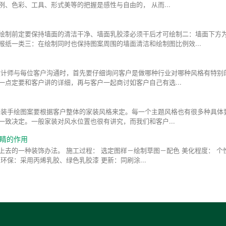
、色彩、工具、形式美等的把握是感性与自由的， 从而...
绘制前定要保持墙面的清洁干净、墙面乳胶漆必须干后才可绘制二：墙面下方
报纸一类三：在绘制同时也保持图案周围的墙面清洁和绘制图比例效...
设计师与每位客户沟通时，首先要仔细询问客户是做哪种行业对哪种风格有特别
一点定要和客户讲的详细，再与客户一起商讨如客户自己有选...
家装手绘图案要根据客户整体的家装风格来定。每一个主题风格也有很多种具体
致决定。一般家装对风水位置也很有讲究，而我们和客户...
睛的作用
去的一种装饰办法。 施工过程： 选定图样－绘制草图－配色 美化程度： 个
环保：采用丙烯乳胶、绿色乳胶漆 更新：同刷涂...