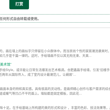
打赏
任何形式自由转载或使用。
的，画在墙上的画似乎只停留在小众群体中。而当崇尚个性的家居潮流袭来时
却几乎是千篇一律的。这时，手绘墙画不仅以其无拘无束、天真...
美术馆”
绘Style，或许能让日常生活爆发出艺术格调。合肥鑫磊手绘墙，引发“旧楼手
近两年从国际传入，成了室内设计最潮范儿，让蜗居“...
出了画面本身的特和真实感。具有很高的灵动性。是画师精心创作与客户需求的综
或暖气等凹凸不平的面上。墙贴都是固定模板，因此花...
人情味十足。在手绘基础上所构建的美的形式和设计 ，丰富的色彩、技法效果等，