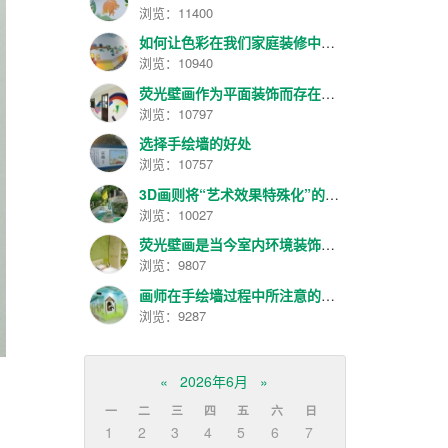
浏览：11400
如何让色彩在我们家庭装修中更具美感和作用呢？
浏览：10940
荧光壁画作为平面装饰而存在，兴起并逐渐发展
浏览：10797
选择手绘墙的好处
浏览：10757
3D画则将“艺术效果特殊化”的理念进一步发扬光大
浏览：10027
荧光壁画是当今室内环境装饰的一种新艺术
浏览：9807
画师在手绘墙过程中所注意的几项
浏览：9287
«
2026年6月
»
一
二
三
四
五
六
日
1
2
3
4
5
6
7