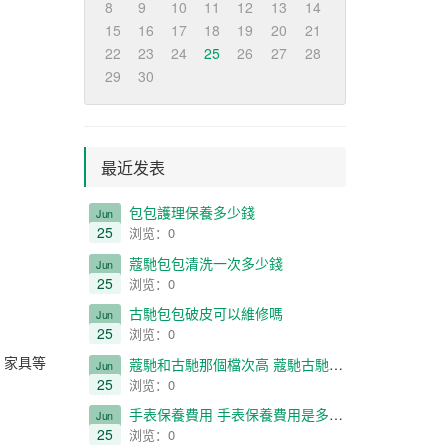
8
9
10
11
12
13
14
15
16
17
18
19
20
21
22
23
24
25
26
27
28
29
30
最近发表
​包包護理保養多少錢
Jun
25
浏览：0
​蔻馳包包清洗一次多少錢
Jun
25
浏览：0
​古馳包包破皮可以維修嗎
Jun
25
浏览：0
，家具等
​蔻馳和古馳那個檔次高 蔻馳古馳對比一覽
Jun
25
浏览：0
​手表保養費用 手表保養費用是多少 貴嗎
Jun
25
浏览：0