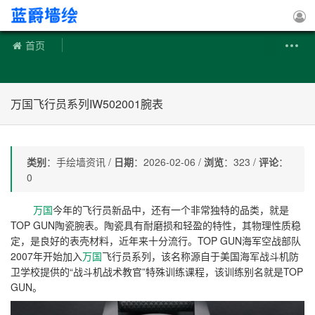
手绘墙
首页
万国飞行员系列IW502001腕表
类别
：手绘墙资讯 /
日期
：2026-02-06 /
浏览
：323 /
评论
：
0
万国
今年的飞行员新品中，还有一个非常独特的品类，就是
TOP GUN陶瓷腕表。陶瓷具有耐磨损和轻盈的特性，其物理性质稳
定，是良好的表壳材料，近年来十分流行。TOP GUN海军空战部队
2007年开始加入
万国
飞行员系列，该名称源自于美国海军战斗机防
卫学校提供的“战斗机战术教官”特殊训练课程，该训练别名就是TOP
GUN。