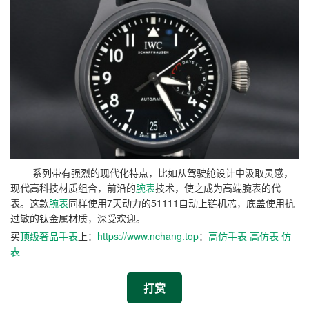
系列带有强烈的现代化特点，比如从驾驶舱设计中汲取灵感，
现代高科技材质组合，前沿的
腕表
技术，使之成为高端腕表的代
表。这款
腕表
同样使用7天动力的51111自动上链机芯，底盖使用抗
过敏的钛金属材质，深受欢迎。
买
顶级奢品手表
上：
https://www.nchang.top
：
高仿手表
高仿表
仿
表
打赏