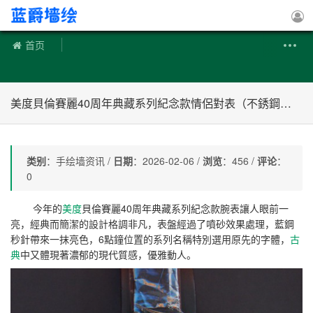
手绘墙
首页
美度貝倫賽麗40周年典藏系列紀念款情侶對表（不銹鋼殼款）
类别
：手绘墙资讯 /
日期
：2026-02-06 /
浏览
：456 /
评论
：
0
今年的
美度
貝倫賽麗40周年典藏系列紀念款腕表讓人眼前一
亮，經典而簡潔的設計格調非凡，表盤經過了噴砂效果處理，藍鋼
秒針帶來一抹亮色，6點鐘位置的系列名稱特別選用原先的字體，
古
典
中又體現著濃郁的現代質感，優雅動人。