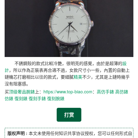
不銹鋼殼的款式比較冷艷，很明亮的感覺，由於是超薄的
設
計
，所以作為正裝表再合適不過，女款尺寸小一些，內置的自動上
鏈機芯打磨相比以往的款式，要細膩
精美
不少，尤其是上鏈時幾乎
沒有阻塞感。
买
顶级奢品腕錶
上：
https://www.top-biao.com
：
高仿手錶
高仿錶
仿錶
復刻錶
復刻手錶
復刻腕錶
打赏
版权声明 :
本文未使用任何知识共享协议授权，您可以任何形式自